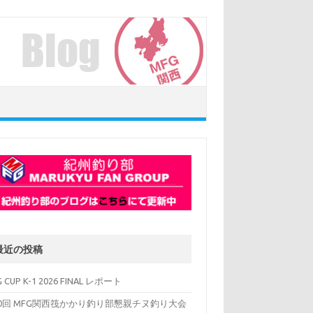
最近の投稿
 CUP K-1 2026 FINAL レポート
0回 MFG関西筏かかり釣り部懇親チヌ釣り大会