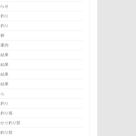
知らせ
レ釣り
ヌ釣り
ら鮒
会案内
会結果
会結果
会結果
会結果
べら
止釣り
上釣り堀
かかり釣り部
州釣り部