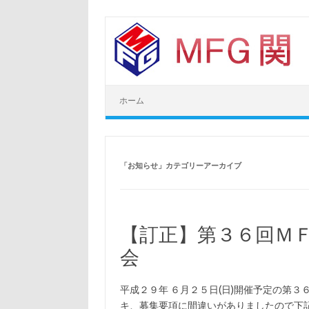
コ
ン
テ
ン
ツ
へ
ス
キ
ッ
ホーム
プ
「
お知らせ
」カテゴリーアーカイブ
【訂正】第３６回Ｍ
会
平成２９年 ６月２５日(日)開催予定の第
キ、募集要項に間違いがありましたので下記