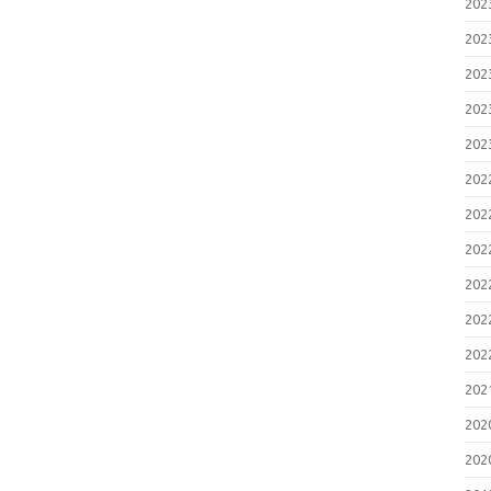
20
20
20
20
20
20
20
20
20
20
20
20
20
20