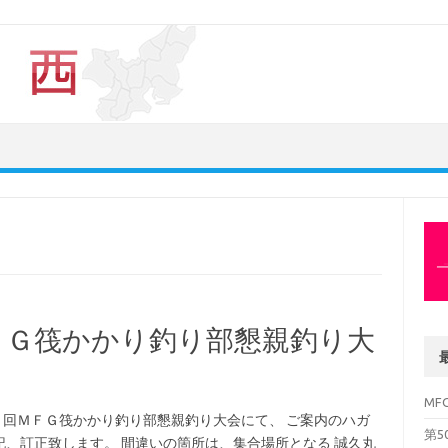
ＦＧ筏かかり釣り部懇親釣り大
MFG
３６回ＭＦＧ筏かかり釣り部懇親釣り大会にて、 ご案内のハガ
第5
、訂正致します。 間違いの箇所は、集合場所となる 誠久丸