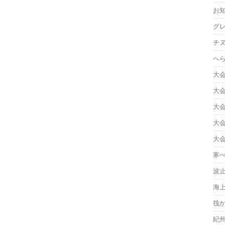
お
グ
チ
へ
大
大
大
大
大
寒
波
海
筏
紀