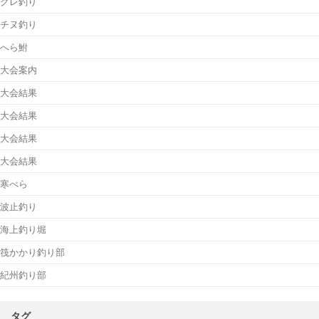
グレ釣り
チヌ釣り
へら鮒
大会案内
大会結果
大会結果
大会結果
大会結果
寒べら
波止釣り
海上釣り堀
筏かかり釣り部
紀州釣り部
タグ