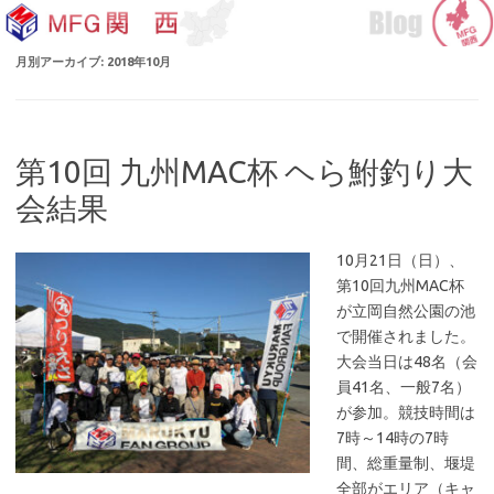
コ
ン
テ
ン
月別アーカイブ:
2018年10月
ツ
へ
ス
キ
ッ
プ
第10回 九州MAC杯 ヘら鮒釣り大
会結果
10月21日（日）、
第10回九州MAC杯
が立岡自然公園の池
で開催されました。
大会当日は48名（会
員41名、一般7名）
が参加。競技時間は
7時～14時の7時
間、総重量制、堰堤
全部がエリア（キャ