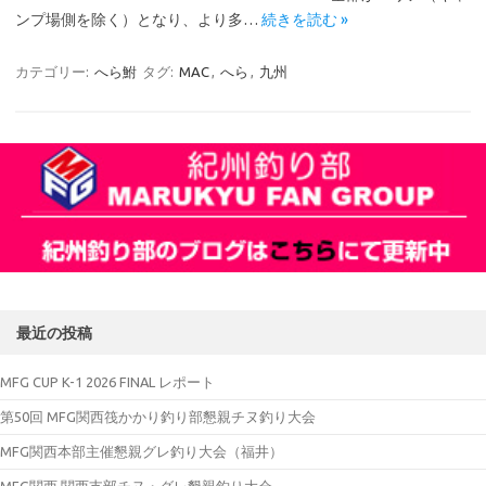
ンプ場側を除く）となり、より多…
続きを読む »
カテゴリー:
へら鮒
タグ:
MAC
,
へら
,
九州
最近の投稿
MFG CUP K-1 2026 FINAL レポート
第50回 MFG関西筏かかり釣り部懇親チヌ釣り大会
MFG関西本部主催懇親グレ釣り大会（福井）
MFG関西 関西支部チヌ・グレ懇親釣り大会