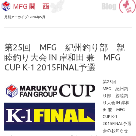
コ
ン
テ
ン
月別アーカイブ:
2016年5月
ツ
へ
ス
キ
ッ
プ
第25回 MFG 紀州釣り部 親
睦釣り大会 IN 岸和田 兼 MFG
CUP K-1 2015FINAL予選
第25回
MFG 紀州釣
り部 親睦釣
り大会 IN 岸和
田 兼 MFG
CUP K-1
2015FINAL予選
会のお知らせ