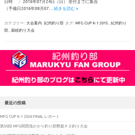
日時 ： 2016年07月24日（日） 受付までに集合
（予備日2016年08月07…
続きを読む »
カテゴリー:
大会案内
紀州釣り部
タグ:
MFG CUP K-1 2015
,
紀州釣り
部
,
親睦釣り大会
最近の投稿
MFG CUP K-1 2026 FINAL レポート
第50回 MFG関西筏かかり釣り部懇親チヌ釣り大会