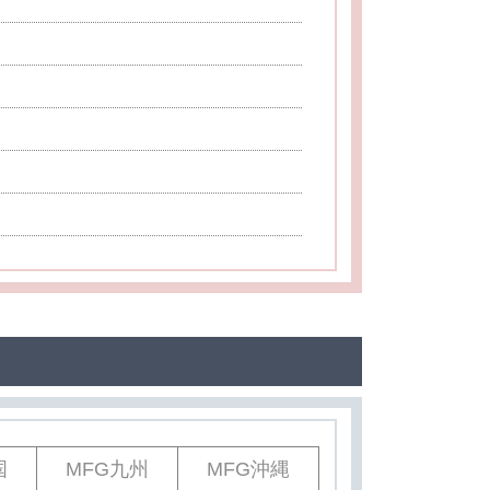
国
MFG九州
MFG沖縄