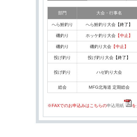
部門
大会・行事名
へら鮒釣り
へら鮒釣り大会
【終了】
磯釣り
ホッケ釣り大会
【中止】
磯釣り
磯釣り大会
【中止】
投げ釣り
投げ釣り大会
【終了】
投げ釣り
ハゼ釣り大会
総会
MFG北海道 定期総会
※FAXでのお申込みはこちらの
申込用紙
を
部門
部門
部門
部門
部門
部門
部門
大会・行事名
大会・行事名
大会・行事名
大会・行事名
大会・行事名
大会・行事名
大会・行事名
磯釣り
へら鮒 関西
磯釣り
磯釣り
磯釣り
徳島支部 懇親グレ釣り大会
MAC杯へら鮒釣り大会
親睦チヌ釣り大会
親善海釣り大会 茨城大
懇親カーエー釣り大会
【終了
【
【
磯釣り
磯釣り
親善海釣り大会 山形大会
チヌ代表決定戦ファイナル
【終了】
【終了