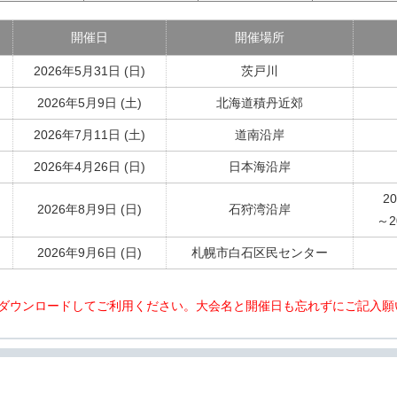
開催日
開催場所
2026年5月31日 (日)
茨戸川
2026年5月9日 (土)
北海道積丹近郊
2026年7月11日 (土)
道南沿岸
2026年4月26日 (日)
日本海沿岸
2
2026年8月9日 (日)
石狩湾沿岸
～2
2026年9月6日 (日)
札幌市白石区民センター
ダウンロードしてご利用ください。大会名と開催日も忘れずにご記入願
開催日
開催日
開催日
開催日
開催日
開催日
開催日
開催場所
開催場所
開催場所
開催場所
開催場所
開催場
開催場
会
】
中止】
終了】
【終了】
【終了】
2025年10月5日 (日)
2025年11月30日 (日)
2025年9月14日 (日)
2025年11月30日 (日)
2025年11月23日 (日)
2025年9月14日 (日)
2025年9月14日 (日)
徳島県 牟岐津島磯
奈良県 室生ダム
沖縄県全域
茨城県 大
山陰中海
】
山形県 庄内浜一帯
長崎県 福島の磯
予備日：2025年10月12日 (日)
予備日：2025年9月21日 (日)